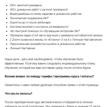
130+ занятий суммарно
140+ домашних работ с ручной проверкой
Видеоразборы ко всем задачам в домашних работах
Техническая поддержка 24/7
Скрипты до и после вебинара
Система жизней и контроль успеваемости
Чат быстрой помощи по обучающим вопросам 24/7
Проверка задач 2-ой части вручную с развёрнутой обратной связью
2 Zoom-созвона в месяц по 40 минут (1 на 1) с Личным Наставником
Персональная проработка ошибок в домашних работах
Личный Наставник
Наша цель - дать всё необходимое, чтобы обучение было
эффективным. Поэтому важно следовать индивидуальному плану
обучения, который мы вам составим сразу после оплаты Курса
Возник вопрос по поводу тарифа / программы курса / оплаты?
Свяжитесь с нами любым удобным способом прямо с этой страницы
Что после оплаты?
После приобретения курс автоматически отобразится в личном
кабинете на этой платформе. Мы свяжемся с Вами в течение 12 часов